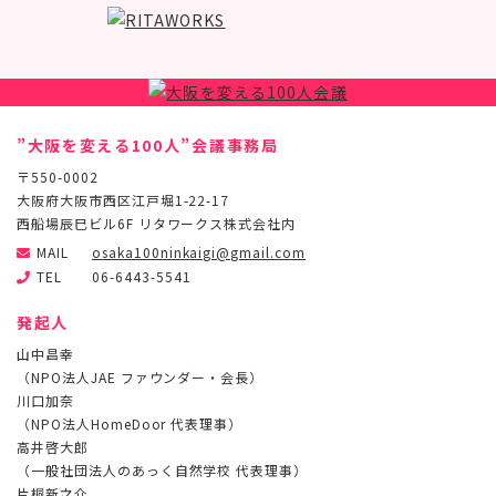
”大阪を変える100人”会議事務局
〒550-0002
大阪府大阪市西区江戸堀1-22-17
西船場辰巳ビル6F リタワークス株式会社内
MAIL
osaka100ninkaigi@gmail.com
TEL
06-6443-5541
発起人
山中昌幸
（NPO法人JAE ファウンダー・会長）
川口加奈
（NPO法人HomeDoor 代表理事）
高井啓大郎
（一般社団法人のあっく自然学校 代表理事）
片桐新之介