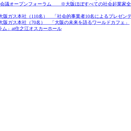
00人会議オープンフォーラム ※大阪ほぼすべての社会起業家全
at大阪ガス本社（110名） 「社会的事業者10名によるプレゼン
at大阪ガス本社（70名） 「大阪の未来を語るワールドカフェ」
ラム」at住之江オスカーホール