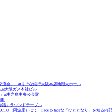
業交流会」 atりそな銀行大阪本店地階大ホール
ムat大阪ガス本社ビル
」at中之島中央公会堂
扇町
人会議」ラウンドテーブル
CTO（阿波座）にて Face to faceな「ひととなり」を知