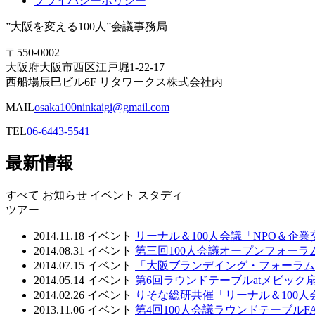
プライバシーポリシー
”大阪を変える100人”会議事務局
〒550-0002
大阪府大阪市西区江戸堀1-22-17
西船場辰巳ビル6F リタワークス株式会社内
MAIL
osaka100ninkaigi@gmail.com
TEL
06-6443-5541
最新情報
すべて
お知らせ
イベント
スタディ
ツアー
2014.11.18
イベント
リーナル＆100人会議「NPO＆企
2014.08.31
イベント
第三回100人会議オープンフォーラ
2014.07.15
イベント
「大阪ブランデイング・フォーラム
2014.05.14
イベント
第6回ラウンドテーブルatメビック
2014.02.26
イベント
りそな総研共催「リーナル＆100
2013.11.06
イベント
第4回100人会議ラウンドテーブルFA