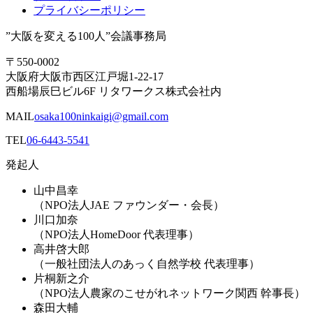
プライバシーポリシー
”大阪を変える100人”会議事務局
〒550-0002
大阪府大阪市西区江戸堀1-22-17
西船場辰巳ビル6F リタワークス株式会社内
MAIL
osaka100ninkaigi@gmail.com
TEL
06-6443-5541
発起人
山中昌幸
（NPO法人JAE ファウンダー・会長）
川口加奈
（NPO法人HomeDoor 代表理事）
高井啓大郎
（一般社団法人のあっく自然学校 代表理事）
片桐新之介
（NPO法人農家のこせがれネットワーク関西 幹事長）
森田大輔