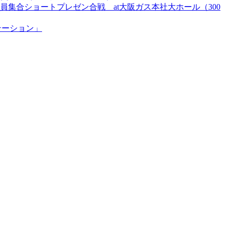
員集合ショートプレゼン合戦 at大阪ガス本社大ホール（300
テーション」